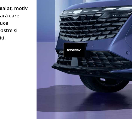
galat, motiv
oară care
duce
astre și
ți.