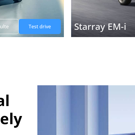
Starray EM-i
ulte
Test drive
al
ely