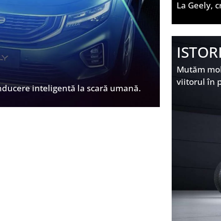
La Geely, c
ISTOR
Mutăm mobil
viitorul în 
nducere inteligentă la scară umană.