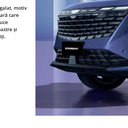
galat, motiv
oară care
duce
astre și
ți.