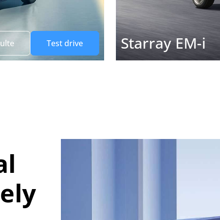
Starray EM-i
ulte
Test drive
al
ely