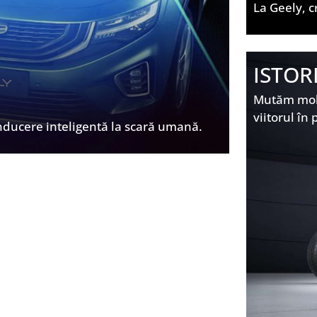
La Geely, c
ISTOR
Mutăm mobil
viitorul în 
nducere inteligentă la scară umană.