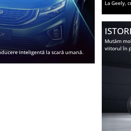
La Geely, c
ISTOR
Mutăm mobil
viitorul în 
nducere inteligentă la scară umană.