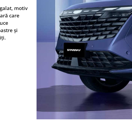
galat, motiv
oară care
duce
astre și
ți.