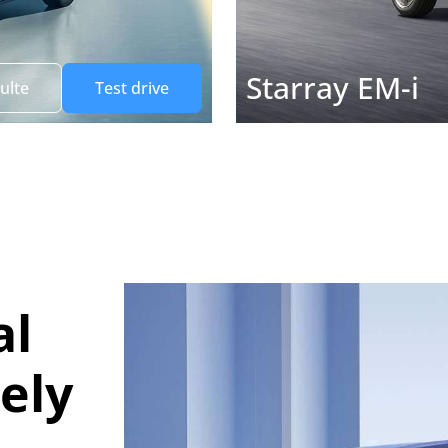
Starray EM-i
ulte
Test drive
al
ely