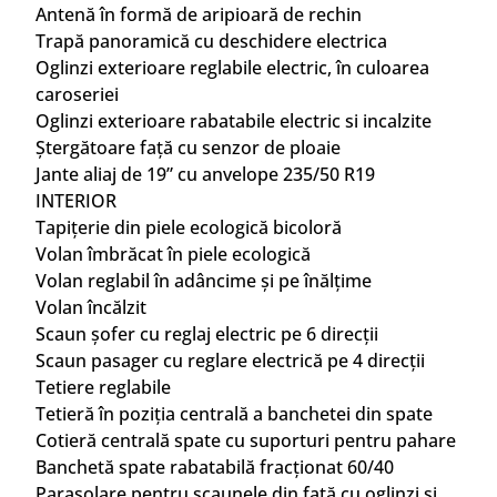
Antenă în formă de aripioară de rechin
Trapă panoramică cu deschidere electrica
Oglinzi exterioare reglabile electric, în culoarea
caroseriei
Oglinzi exterioare rabatabile electric si incalzite
Ștergătoare față cu senzor de ploaie
Jante aliaj de 19” cu anvelope 235/50 R19
INTERIOR
Tapițerie din piele ecologică bicoloră
Volan îmbrăcat în piele ecologică
Volan reglabil în adâncime și pe înălțime
Volan încălzit
Scaun șofer cu reglaj electric pe 6 direcții
Scaun pasager cu reglare electrică pe 4 direcții
Tetiere reglabile
Tetieră în poziția centrală a banchetei din spate
Cotieră centrală spate cu suporturi pentru pahare
Banchetă spate rabatabilă fracționat 60/40
Parasolare pentru scaunele din față cu oglinzi și