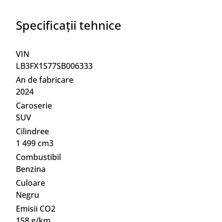
Specificații tehnice
VIN
LB3FX1S77SB006333
An de fabricare
2024
Caroserie
SUV
Cilindree
1 499 cm3
Combustibil
Benzina
Culoare
Negru
Emisii CO2
158 g/km