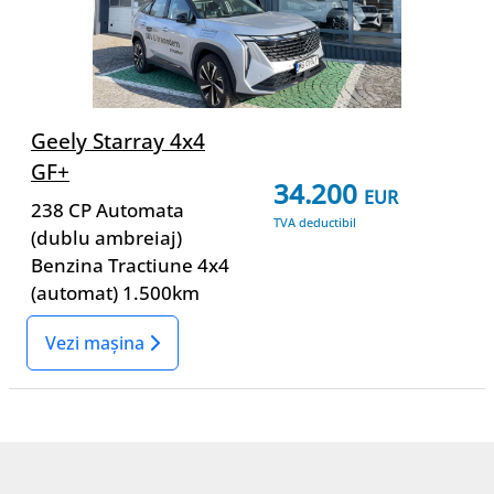
Geely Starray 4x4
GF+
34.200
EUR
238 CP
Automata
TVA deductibil
(dublu ambreiaj)
Benzina
Tractiune 4x4
(automat)
1.500km
Vezi mașina